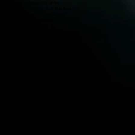
immer wieder mit herausragenden
e ich für das Stadtmusical Nürnberg
er die Produktionen „Seelenhändler“,
Das kalte Herz" und 2024/2025 das sehr
t hat, ist die Schönheit eines
ver Eindruck. Je nach kultureller
 Merkmale, nach denen wir einen
efinieren. Die Gesichtsattraktivität
usammenhänge reduzieren, misst sich
orlieben eines jeden Betrachters und
egeben. Als Fotograf arbeite ich oft mit
sammen. Mich interessiert dabei
Charakter hinter dem schönen Wesen.
ich machen und wie sie über das Leben
, hält mich geistig jung und lässt mich
licken. Durch unseren offenen
dige Vertrauen, das es zwischen
amit gute Bilder entstehen.
für mich den Begriff der
ung an mich selbst, da man mir immer
 ich wiederholt mit der gleichen
ne große Fotografenliebe habe ich