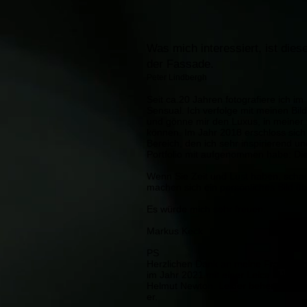
Was mich interessiert, ist die
der Fassade.
Peter Lindbergh
Seit ca.20 Jahren fotografiere ich im
Sensual. Ich verfolge mit meinen Bi
und gönne mir den Luxus, in meiner f
können. Im Jahr 2018 erschloss sich 
Bereich, den ich sehr inspirierend u
Portfolio mit aufgenommen habe: Di
Wenn Sie Zeit und Lust haben, schau
machen sich ein persönliches Bild üb
Es würde mich sehr freuen.
Markus Keck
PS
Herzlichen Dank an meine Frau Ruth 
im Jahr 2021 mit einer Leica M10. In
Helmut Newton. Leider beherrschte i
er.