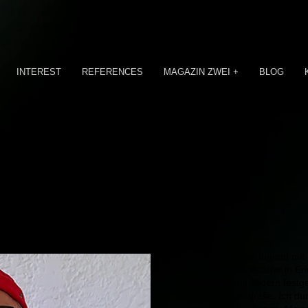
INTEREST
REFERENCES
MAGAZIN ZWEI +
BLOG
VITA
Was wir in unserer Jugend mit 
bis ins Erwachsenenalter in Eri
Familienfeste mit Bildern festg
Jähriger zur Fotografie. Ich d