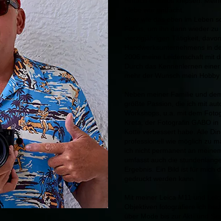
einfach drauflos knipsen. Mein
Liebe war entfacht.
Aber wie das eben im Leben so
Fokus, um ihn dann wieder zu
vierzigjährigen Tätigkeit, dav
Handwerksunternehmens in der
2006 meine Leidenschaft mit de
Durch das Kennenlernen einer
mehr der Wunsch mein Hobby i
Neben meiner Familie und dem
größte Passion, die ich mit au
Workshops, u.a. mit dem Fotog
Kreta, der Fotografin GABO in
Kotte verbessert habe. Alle Din
professionell wie möglich zu m
ich nicht permanent an meine
umfasst auch die stundenlang
Ergebnis. Ein Bild ist für mich 
gedruckt werden kann.
Mit meiner Leica M11 und Lei
Objektiven fotografiere ich he
über Mode bis zur Akt- und Se