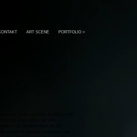
KONTAKT
ART SCENE
PORTFOLIO >
Leib und Seele machen, bleibt uns oft
nnerung. Mein Vater, der alle
ehalten hat, brachte mich als 14-
urfte mir seine Kamera ausleihen und