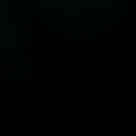
Kunst und Kultur arbeite ich 
Personen zusammen. 2018 wurd
engagiert und begleitete seith
„Effi Briest – das Musical“, "
se gewisse Wi
rklichkeit hinter
erfolgreiche "Nuremberg 45".
Was mich schon immer faszinier
Menschen. Zumeist ein subjekti
 Bereich Portrait, Fashion, Akt und
ldern keinen kommerziellen Zweck
Prägung, gibt es aber gewisse
reien Zeit, Bildideen umsetzen zu
Menschen als besonders schön d
mir ein neuer fotografischer
kann man auf geometrische Z
nd spannend finde und in mein
aber auch nach persönlichen V
e Künstlerszene.
ist letztendlich von Natur aus g
jungen, hübschen Menschen zu
en Sie sich hier ein wenig um und
er meine bisherigen Arbeiten.
immer das Wesen, sowie der 
Die Erfahrungen, die sie tägl
in unserer heutigen Zeit denken
zuversichtlich in die Zukunft b
Austausch entsteht das notwen
Modell und Fotograf braucht, d
für das Profilbild. Aufgenommen
Ich definierte vor einiger Zeit 
 Anlehnung an ein Porträtbild von
„Fotografenliebe“. Eine Erklär
ch meine Mimik nicht so cool wie
wieder die Frage stellte, warum
Person neue Bilder mache. Mei