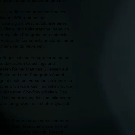
e ersten Bilder entstanden und die
 ist, verliert man manchmal seinen
 finden. Während meiner
on zwanzig als Geschäftsführer eines
 Klima- und Kältebranche, habe ich
r digitalen Fotografie neu entdeckt.
 Fotografencommunity entstand immer
ntensiver zu betreiben.
 Segeln ist das Fotografieren meine
todidaktischen Coachings und
rafen Rainer Matthias Gillessen auf
 Berlin und dem Fotografen Anatol
ge, die ich tue, versuche ich immer so
achen. Ich wäre kein Techniker, würde
m gesamten Workflow arbeiten. Das
e Nachbearbeitung bis zum stimmigen
dann fertig, wenn es in hoher Qualität
ca SL3 Kamera sowie verschiedenen
ute vor allem Menschen, vom Portrait
nsual-Fotografie. Auch im Bereich